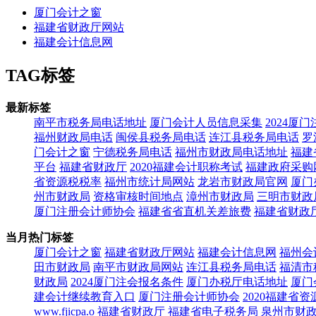
厦门会计之窗
福建省财政厅网站
福建会计信息网
TAG标签
最新标签
南平市税务局电话地址
厦门会计人员信息采集
2024厦
福州财政局电话
闽侯县税务局电话
连江县税务局电话
罗
门会计之窗
宁德税务局电话
福州市财政局电话地址
福建
平台
福建省财政厅
2020福建会计职称考试
福建政府采购
省资源税税率
福州市统计局网站
龙岩市财政局官网
厦门
州市财政局
资格审核时间地点
漳州市财政局
三明市财政
厦门注册会计师协会
福建省省直机关差旅费
福建省财政
当月热门标签
厦门会计之窗
福建省财政厅网站
福建会计信息网
福州会
田市财政局
南平市财政局网站
连江县税务局电话
福清市
财政局
2024厦门注会报名条件
厦门办税厅电话地址
厦门
建会计继续教育入口
厦门注册会计师协会
2020福建省
www.fjicpa.o
福建省财政厅
福建省电子税务局
泉州市财