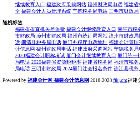
继续教育入口
福建政府采购网站
福州财政局电话
福建省
全
福建会计人员管理系统
宁德税务局电话
三明市财政局
随机标签
福建省省直机关差旅费
福建会计继续教育入口
南平市税
市财政局
漳州市财政局
福州市统计局网站
漳州市财政局
话
闽清县税务局电话
厦门办税厅电话地址
福建会计管理
计信息网
福州财政局电话
福建政府采购网站
宁德税务局
2020福建会计职称考试
厦门会计继续教育入口
厦门统一
局电话
2020福建省资源税税率
福建省税务局
福清市税务
局电话
三明市财政局
2024厦门注会报名条件
连江县税务
Powered by
福建会计网-福建会计信息网
2018-2028
fjkj.org
福建